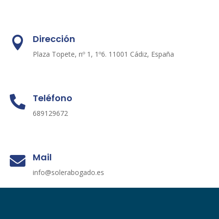
Dirección

Plaza Topete, nº 1, 1º6. 11001 Cádiz, España
Teléfono

689129672
Mail

info@solerabogado.es