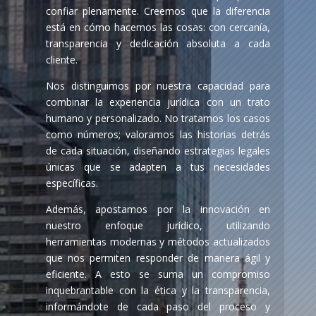
confiar plenamente. Creemos que la diferencia
está en cómo hacemos las cosas: con cercanía,
transparencia y dedicación absoluta a cada
cliente.
Nos distinguimos por nuestra capacidad para
combinar la experiencia jurídica con un trato
humano y personalizado. No tratamos los casos
como números; valoramos las historias detrás
de cada situación, diseñando estrategias legales
únicas que se adapten a tus necesidades
específicas.
Además, apostamos por la innovación en
nuestro enfoque jurídico, utilizando
herramientas modernas y métodos actualizados
que nos permiten responder de manera ágil y
eficiente. A esto se suma un compromiso
inquebrantable con la ética y la transparencia,
informándote de cada paso del proceso y